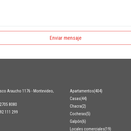
Enviar mensaje
isco Araucho 1176 - Montevideo,
Apartamentos
(404)
Casas
(44)
2705 8080
Chacra
(2)
92 111 299
Cocheras
(5)
Galpón
(6)
Locales comerciales
(19)