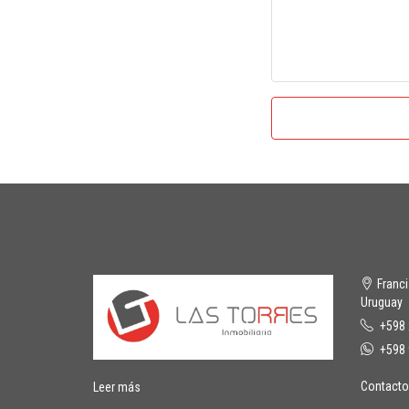
Franc
Uruguay
+598 
+598 
Contacto
Leer más