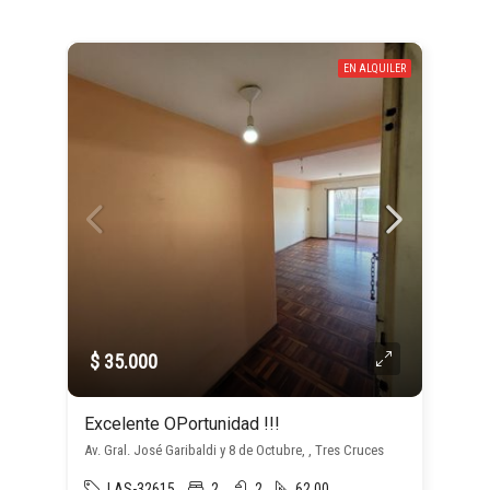
EN ALQUILER
$ 35.000
Excelente OPortunidad !!!
Av. Gral. José Garibaldi y 8 de Octubre, , Tres Cruces
LAS-32615
2
2
62.00