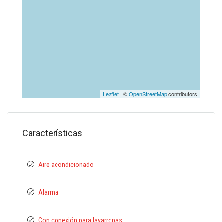
Leaflet
| ©
OpenStreetMap
contributors
Características
Aire acondicionado
Alarma
Con conexión para lavarropas