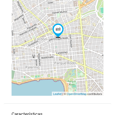
Leaflet
| ©
OpenStreetMap
contributors
Características