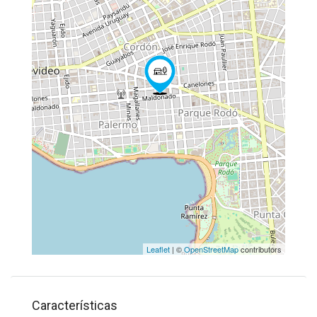
Leaflet
| ©
OpenStreetMap
contributors
Características