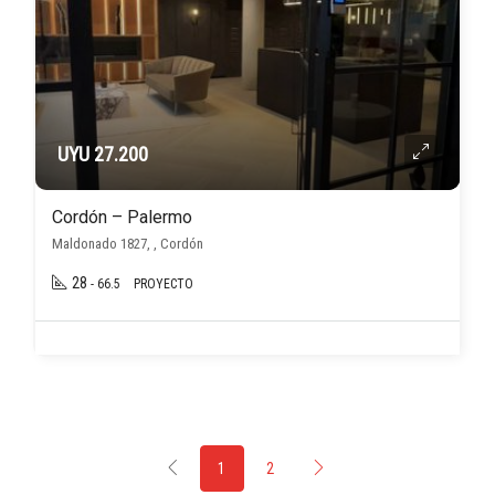
UYU 27.200
Cordón – Palermo
Maldonado 1827, , Cordón
28
- 66.5
PROYECTO
1
2