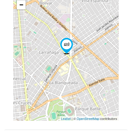
−
Leaflet
| ©
OpenStreetMap
contributors